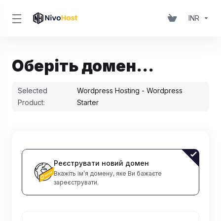
INR
Оберіть домен...
Selected
Wordpress Hosting - Wordpress
Product:
Starter
Реєструвати новий домен
Вкажіть ім’я домену, яке Ви бажаєте
зареєструвати.