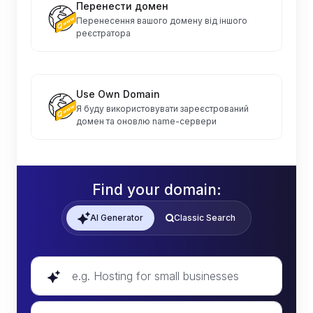
Перенести домен
Перенесення вашого домену від іншого
реєстратора
Use Own Domain
Я буду використовувати зареєстрований
домен та оновлю name-сервери
Find your domain:
AI Generator
Classic Search