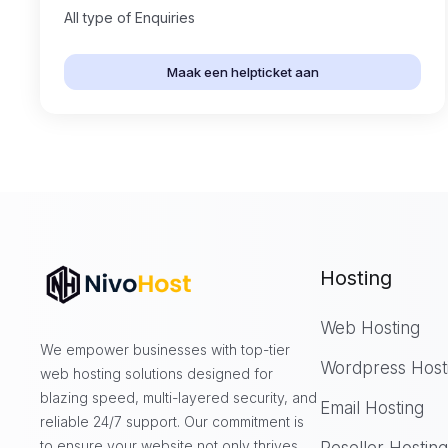
All type of Enquiries
Maak een helpticket aan
Hosting
Web Hosting
We empower businesses with top-tier
Wordpress Host
web hosting solutions designed for
blazing speed, multi-layered security, and
Email Hosting
reliable 24/7 support. Our commitment is
to ensure your website not only thrives