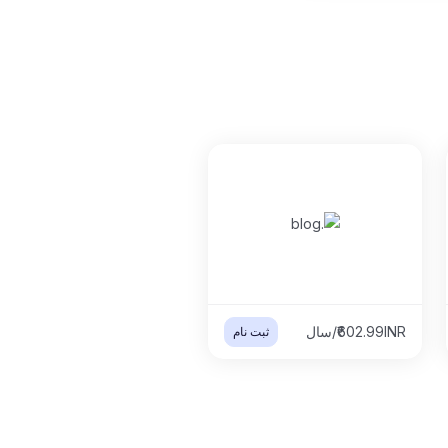
₹602.99INR/سال
ثبت نام