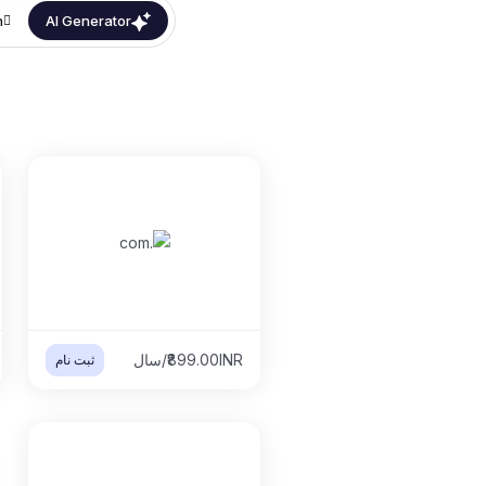
h
AI Generator
₹899.00INR/سال
ثبت نام